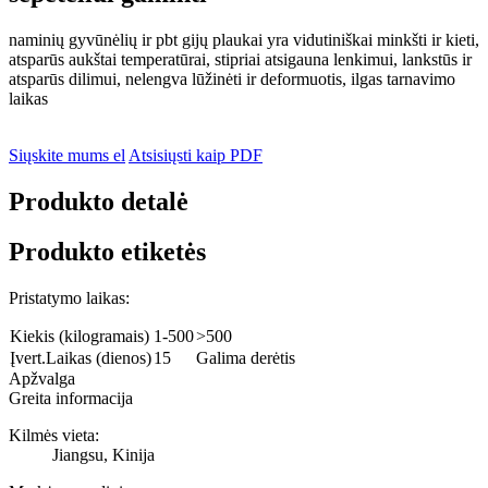
naminių gyvūnėlių ir pbt gijų plaukai yra vidutiniškai minkšti ir kieti,
atsparūs aukštai temperatūrai, stipriai atsigauna lenkimui, lankstūs ir
atsparūs dilimui, nelengva lūžinėti ir deformuotis, ilgas tarnavimo
laikas
Siųskite mums el
Atsisiųsti kaip PDF
Produkto detalė
Produkto etiketės
Pristatymo laikas:
Kiekis (kilogramais)
1-500
>500
Įvert.Laikas (dienos)
15
Galima derėtis
Apžvalga
Greita informacija
Kilmės vieta:
Jiangsu, Kinija