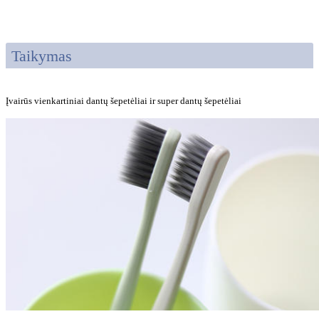
Taikymas
Įvairūs vienkartiniai dantų šepetėliai ir super dantų šepetėliai