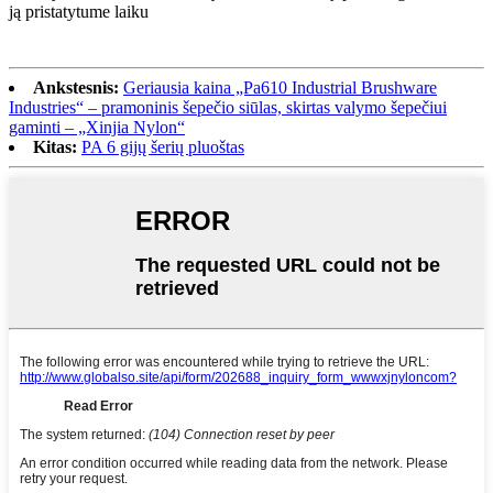
ją pristatytume laiku
Ankstesnis:
Geriausia kaina „Pa610 Industrial Brushware
Industries“ – pramoninis šepečio siūlas, skirtas valymo šepečiui
gaminti – „Xinjia Nylon“
Kitas:
PA 6 gijų šerių pluoštas