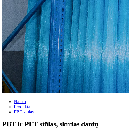
Namai
Produktai
PBT siūlas
PBT ir PET siūlas, skirtas dantų