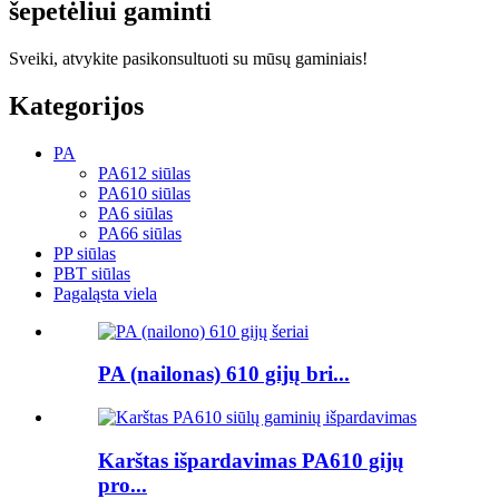
šepetėliui gaminti
Sveiki, atvykite pasikonsultuoti su mūsų gaminiais!
Kategorijos
PA
PA612 siūlas
PA610 siūlas
PA6 siūlas
PA66 siūlas
PP siūlas
PBT siūlas
Pagaląsta viela
PA (nailonas) 610 gijų bri...
Karštas išpardavimas PA610 gijų
pro...