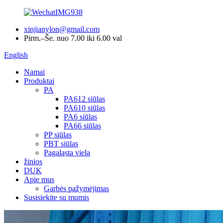
xinjianylon@gmail.com
Pirm.–Še. nuo 7.00 iki 6.00 val
English
Namai
Produktai
PA
PA612 siūlas
PA610 siūlas
PA6 siūlas
PA66 siūlas
PP siūlas
PBT siūlas
Pagaląsta viela
žinios
DUK
Apie mus
Garbės pažymėjimas
Susisiekite su mumis