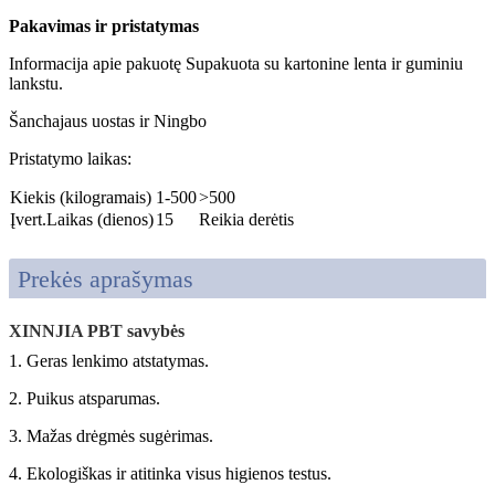
Pakavimas ir pristatymas
Informacija apie pakuotę Supakuota su kartonine lenta ir guminiu
lankstu.
Šanchajaus uostas ir Ningbo
Pristatymo laikas:
Kiekis (kilogramais)
1-500
>500
Įvert.Laikas (dienos)
15
Reikia derėtis
Prekės aprašymas
XINNJIA PBT savybės
1. Geras lenkimo atstatymas.
2. Puikus atsparumas.
3. Mažas drėgmės sugėrimas.
4. Ekologiškas ir atitinka visus higienos testus.