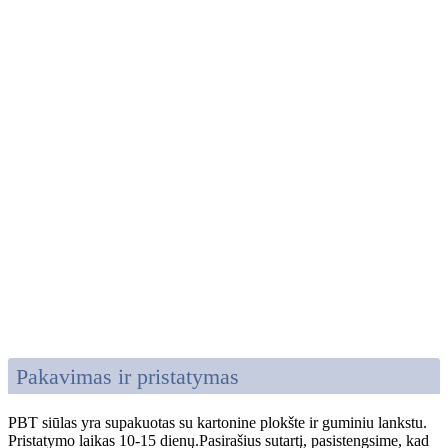
Pakavimas ir pristatymas
PBT siūlas yra supakuotas su kartonine plokšte ir guminiu lankstu.
Pristatymo laikas 10-15 dienų.Pasirašius sutartį, pasistengsime, kad