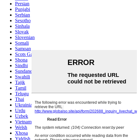
Persian
Punjabi
Serbian
Sesotho
Sinhala
Slovak
Slovenian
Somali
Samoan
Scots Gaelic
Shona
Sindhi
Sundanese
Swahili
Tajik
Tamil
Telugu
Thai
Ukrainian
Urdu
Uzbek
Vietnamese
Welsh
Xhosa
Yiddish