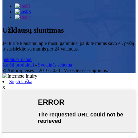
Užklausų siuntimas
Jei turite klausimų apie mūsų gaminius, palikite mums savo el. paštą
ir susisiekite su mumis per 24 valandas.
paklausk dabar
Karšti produktai
-
Svetainės schema
© Autorių teisės – 2010-2023 : Visos teisės saugomos.
Siųsti laišką
x