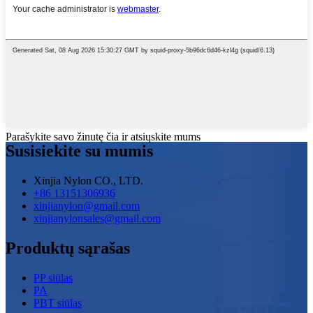
Parašykite savo žinutę čia ir atsiųskite mums
Susisiekite su mumis
Xinjia Nylon CO., LTD.
+86 13151306936
xinjianylon@gmail.com
xinjianylonsales@gmail.com
Produktų sąrašas
PP siūlas
PA
PBT siūlas