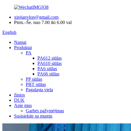
xinjianylon@gmail.com
Pirm.–Še. nuo 7.00 iki 6.00 val
English
Namai
Produktai
PA
PA612 siūlas
PA610 siūlas
PA6 siūlas
PA66 siūlas
PP siūlas
PBT siūlas
Pagaląsta viela
žinios
DUK
Apie mus
Garbės pažymėjimas
Susisiekite su mumis