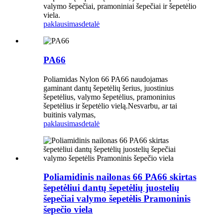
valymo šepečiai, pramoniniai šepečiai ir šepetėlio
viela.
paklausimas
detalė
PA66
Poliamidas Nylon 66 PA66 naudojamas
gaminant dantų šepetėlių šerius, juostinius
šepetėlius, valymo šepetėlius, pramoninius
šepetėlius ir šepetėlio vielą.Nesvarbu, ar tai
buitinis valymas,
paklausimas
detalė
Poliamidinis nailonas 66 PA66 skirtas
šepetėliui dantų šepetėlių juostelių
šepečiai valymo šepetėlis Pramoninis
šepečio viela