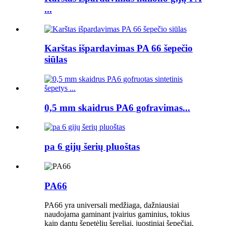
...
Karštas išpardavimas PA 66 šepečio
siūlas
0,5 mm skaidrus PA6 gofravimas...
pa 6 gijų šerių pluoštas
PA66
PA66 yra universali medžiaga, dažniausiai
naudojama gaminant įvairius gaminius, tokius
kaip dantų šepetėlių šereliai, juostiniai šepečiai,