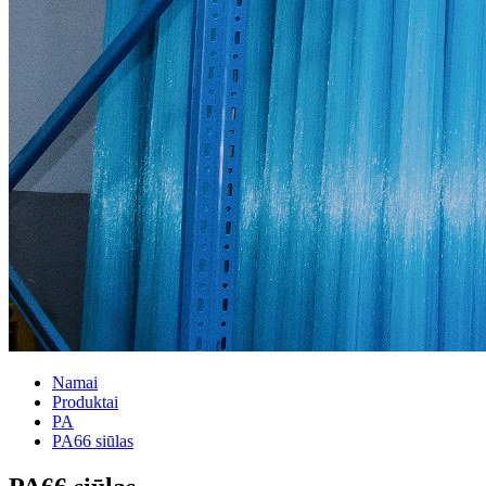
Namai
Produktai
PA
PA66 siūlas