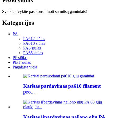
PA66 siūlas
Sveiki, atvykite pasikonsultuoti su mūsų gaminiais!
Kategorijos
PA
PA612 siūlas
PA610 siūlas
PA6 siūlas
PA66 siūlas
PP siūlas
PBT siūlas
Pagaląsta viela
Karštas pardavimas pa610 filament
pro...
Karštas išpardavimas nailono gijų PA