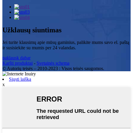
Užklausų siuntimas
Jei turite klausimų apie mūsų gaminius, palikite mums savo el. paštą
ir susisiekite su mumis per 24 valandas.
paklausk dabar
Karšti produktai
-
Svetainės schema
© Autorių teisės – 2010-2023 : Visos teisės saugomos.
Siųsti laišką
x