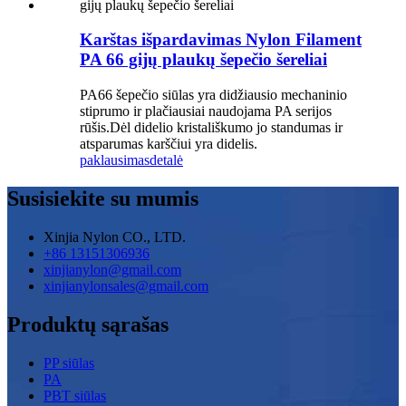
Karštas išpardavimas Nylon Filament
PA 66 gijų plaukų šepečio šereliai
PA66 šepečio siūlas yra didžiausio mechaninio
stiprumo ir plačiausiai naudojama PA serijos
rūšis.Dėl didelio kristališkumo jo standumas ir
atsparumas karščiui yra didelis.
paklausimas
detalė
Susisiekite su mumis
Xinjia Nylon CO., LTD.
+86 13151306936
xinjianylon@gmail.com
xinjianylonsales@gmail.com
Produktų sąrašas
PP siūlas
PA
PBT siūlas