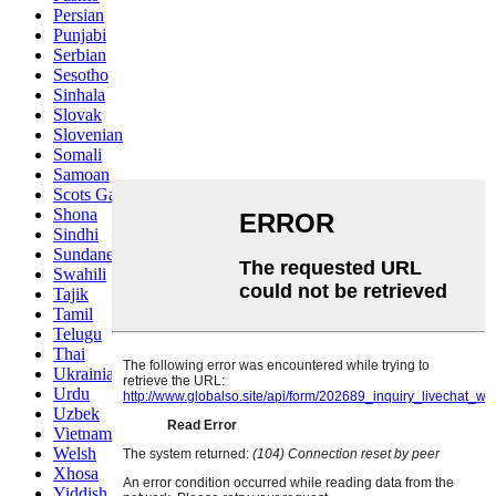
Persian
Punjabi
Serbian
Sesotho
Sinhala
Slovak
Slovenian
Somali
Samoan
Scots Gaelic
Shona
Sindhi
Sundanese
Swahili
Tajik
Tamil
Telugu
Thai
Ukrainian
Urdu
Uzbek
Vietnamese
Welsh
Xhosa
Yiddish