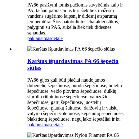
PA66 pasižymi tomis pačiomis savybėmis kaip ir
PA, tačiau paprastai jis turi šiek tiek mažesnį
vandens sugėrimo laipsnį ir didesnį atsparumą
temperatūrai.Šios patobulintos charakteristikos,
palyginti su PA6, sukelia šiek tiek didesnes
sąnaudas.
paklausimas
detalė
Karštas išpardavimas PA 66 šepečio
siūlas
PA66 gijos gali būti plačiai naudojamos
dubenėlių šepečiuose, puodų šepečiuose, butelių
šepečiuose, veido plovimo šepečiuose, dulkių
siurblių ritininiuose šepečiuose, vamzdžių
šepečiuose, garų šepečiuose, juostelių
šepečiuose, plaukų šukuose, daržovių ir vaisių
valymo šepečių voleliuose, kepsninių šepečiuose,
blakstienų šepečiuose, nagų lako šepetėliai ir kt.
paklausimas
detalė